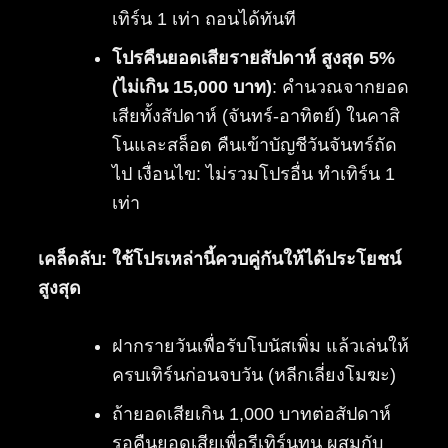
เทิร์น 1 เท่า ถอนได้ทันที
โปรคืนยอดเสียรายสัปดาห์ สูงสุด 5%
(ไม่เกิน 15,000 บาท)
: คำนวณจากยอด
เสียทั้งสัปดาห์ (จันทร์-อาทิตย์) ในคาสิ
โนและสล็อต คืนเข้าบัญชีวันจันทร์ถัด
ไป เงื่อนไข: ไม่รวมโปรอื่น ทำเทิร์น 1
เท่า
เคล็ดลับ: ใช้โปรเหล่านี้ควบคู่กันให้ได้ประโยชน์
สูงสุด
ฝากรายวันเพื่อรับโบนัสเพิ่ม แล้วเล่นให้
ครบเทิร์นก่อนจบวัน (หลีกเลี่ยงโมฆะ)
ถ้ายอดเสียเกิน 1,000 บาทต่อสัปดาห์
รอคืนยอดเสียเพื่อรีเทิร์นทุน ผสมกับ