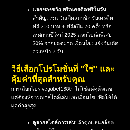
แจกของขวัญหรือเครดิตฟรีในวัน
สำคัญ
: เช่น วันเกิดสมาชิก รับเครดิต
ฟรี 200 บาท + ฟรีสปิน 20 ครั้ง หรือ
เทศกาลปีใหม่ 2025 แจกโบนัสพิเศษ
20% จากยอดฝาก เงื่อนไข: แจ้งวันเกิด
ล่วงหน้า 7 วัน
วิธีเลือกโปรโมชั่นที่ "ใช่" และ
คุ้มค่าที่สุดสำหรับคุณ
การเลือกโปร vegabet168th ไม่ใช่แค่ดูตัวเลข
แต่ต้องพิจารณาสไตล์เล่นและเงื่อนไข เพื่อให้ได้
มูลค่าสูงสุด
ดูจากสไตล์การเล่น
: ถ้าคุณเล่นสล็อต