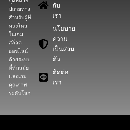
จุดหมาย
กับ
ปลายทาง
เรา
สำหรับผู้ที่
หลงใหล
นโยบาย
ในเกม
ความ
สล็อต
เป็นส่วน
ออนไลน์
ตัว
ด้วยระบบ
ที่ทันสมัย
ติดต่อ
และเกม
เรา
คุณภาพ
ระดับโลก