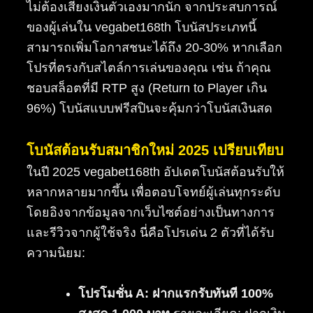
ไม่ต้องเสี่ยงเงินตัวเองมากนัก จากประสบการณ์
ของผู้เล่นใน vegabet168th โบนัสประเภทนี้
สามารถเพิ่มโอกาสชนะได้ถึง 20-30% หากเลือก
โปรที่ตรงกับสไตล์การเล่นของคุณ เช่น ถ้าคุณ
ชอบสล็อตที่มี RTP สูง (Return to Player เกิน
96%) โบนัสแบบฟรีสปินจะคุ้มกว่าโบนัสเงินสด
โบนัสต้อนรับสมาชิกใหม่ 2025 เปรียบเทียบ
ในปี 2025 vegabet168th อัปเดตโบนัสต้อนรับให้
หลากหลายมากขึ้น เพื่อตอบโจทย์ผู้เล่นทุกระดับ
โดยอิงจากข้อมูลจากเว็บไซต์อย่างเป็นทางการ
และรีวิวจากผู้ใช้จริง นี่คือโปรเด่น 2 ตัวที่ได้รับ
ความนิยม:
โปรโมชั่น A: ฝากแรกรับทันที 100%